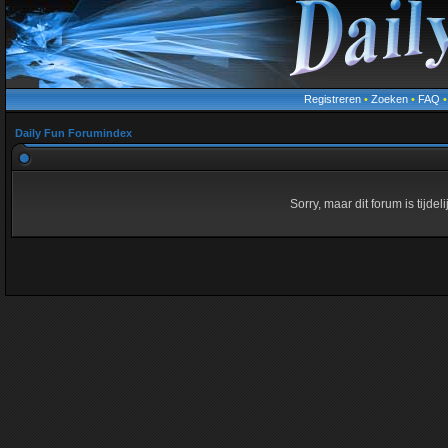
Registreren
•
Zoeken
•
FAQ
Daily Fun Forumindex
Sorry, maar dit forum is tijde