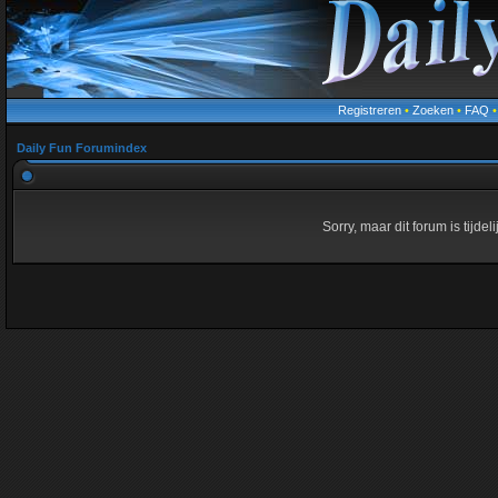
Registreren
•
Zoeken
•
FAQ
Daily Fun Forumindex
Sorry, maar dit forum is tijde