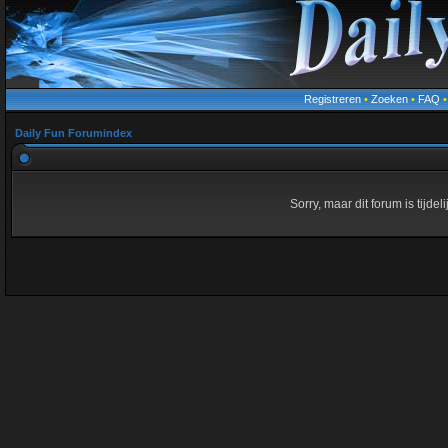
Registreren
•
Zoeken
•
FAQ
Daily Fun Forumindex
Sorry, maar dit forum is tijde