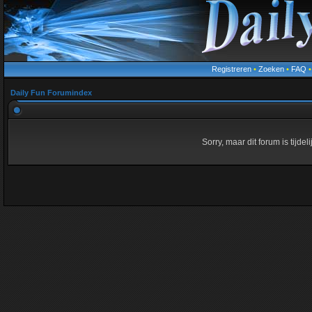
Registreren
•
Zoeken
•
FAQ
Daily Fun Forumindex
Sorry, maar dit forum is tijde