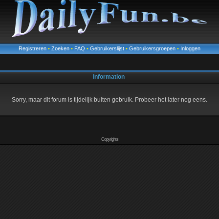
Registreren
•
Zoeken
•
FAQ
•
Gebruikerslijst
•
Gebruikersgroepen
•
Inloggen
Information
Sorry, maar dit forum is tijdelijk buiten gebruik. Probeer het later nog eens.
Copyrights