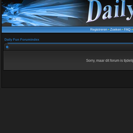
Registreren
•
Zoeken
•
FAQ
Daily Fun Forumindex
Sorry, maar dit forum is tijde