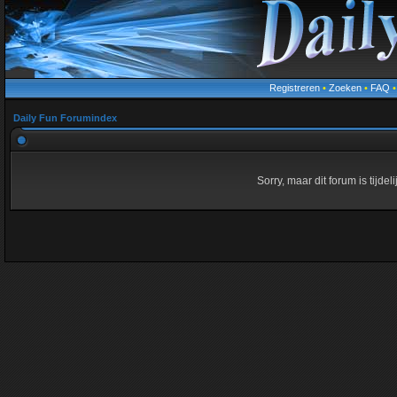
Registreren
•
Zoeken
•
FAQ
Daily Fun Forumindex
Sorry, maar dit forum is tijde