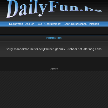
Registreren
•
Zoeken
•
FAQ
•
Gebruikerslijst
•
Gebruikersgroepen
•
Inloggen
Information
Sorry, maar dit forum is tijdelijk buiten gebruik. Probeer het later nog eens.
Copyrights