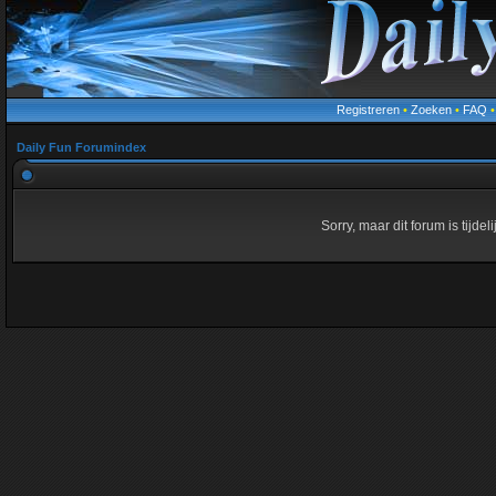
Registreren
•
Zoeken
•
FAQ
Daily Fun Forumindex
Sorry, maar dit forum is tijde