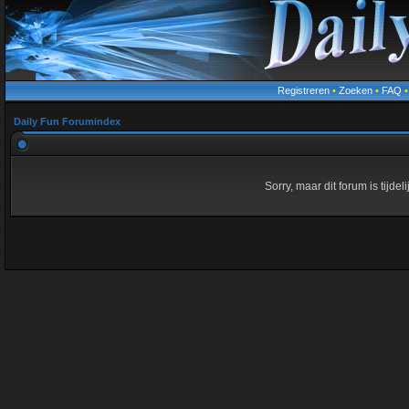
Registreren
•
Zoeken
•
FAQ
Daily Fun Forumindex
Sorry, maar dit forum is tijde