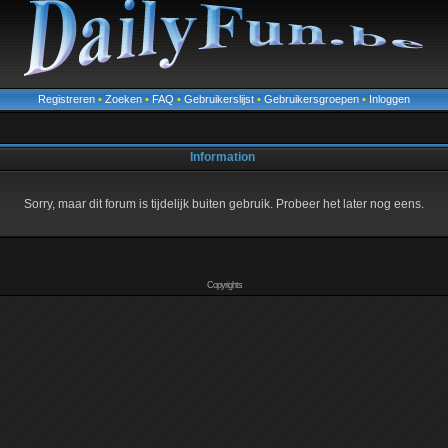
Registreren
•
Zoeken
•
FAQ
•
Gebruikerslijst
•
Gebruikersgroepen
•
Inloggen
Information
Sorry, maar dit forum is tijdelijk buiten gebruik. Probeer het later nog eens.
Copyrights