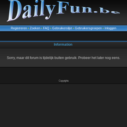
Registreren
•
Zoeken
•
FAQ
•
Gebruikerslijst
•
Gebruikersgroepen
•
Inloggen
Information
Sorry, maar dit forum is tijdelijk buiten gebruik. Probeer het later nog eens.
Copyrights