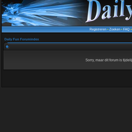
Registreren
•
Zoeken
•
FAQ
Daily Fun Forumindex
Sorry, maar dit forum is tijde