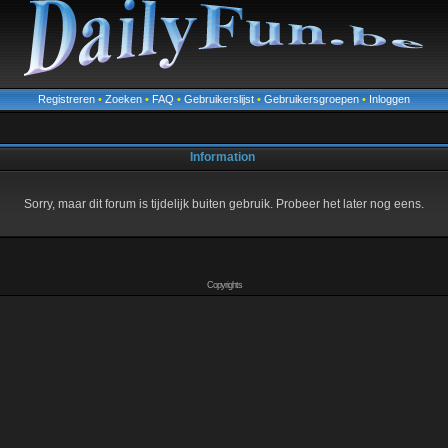
Registreren
•
Zoeken
•
FAQ
•
Gebruikerslijst
•
Gebruikersgroepen
•
Inloggen
Information
Sorry, maar dit forum is tijdelijk buiten gebruik. Probeer het later nog eens.
Copyrights