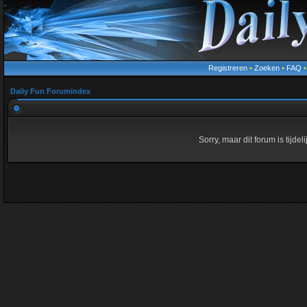
Registreren
•
Zoeken
•
FAQ
Daily Fun Forumindex
Sorry, maar dit forum is tijde