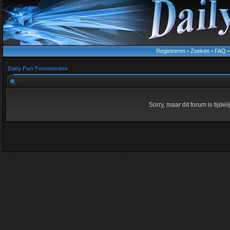
Registreren
•
Zoeken
•
FAQ
Daily Fun Forumindex
Sorry, maar dit forum is tijde